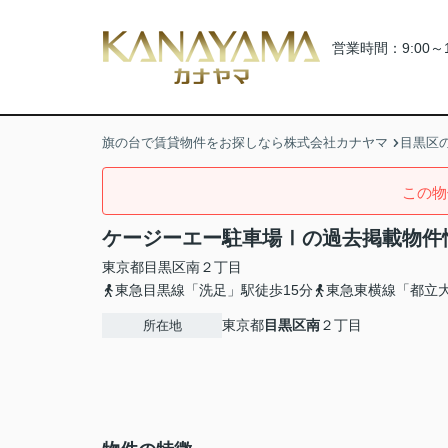
営業時間：9:00～
旗の台で賃貸物件をお探しなら株式会社カナヤマ
目黒区
この物
ケージーエー駐車場Ⅰの過去掲載物件
東京都
目黒区
南
２丁目
東急目黒線「洗足」駅徒歩15分
東急東横線「都立大
東京都
目黒区
南
２丁目
所在地