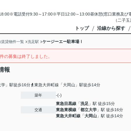
18:00※電話受付9:30～17:00※平日12:00～13:00昼休憩(窓口
（二子玉
トップ
沿線から探す
ケージーエー駐車場Ⅰ
の賃貸物件一覧
洗足駅
件の募集は終了しました。
情報
学」駅徒歩16分
東急大井町線「大岡山」駅徒歩14分
-(-)
築年
東急目黒線
「
洗足
」駅 徒歩15分
東急東横線
「
都立大学
」駅 徒歩16分
交通
東急大井町線
「
大岡山
」駅 徒歩14分