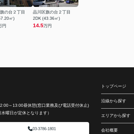
旗の台２丁目
品川区旗の台２丁目
57.20㎡)
2DK (43.36㎡)
14.5
万円
万円
トップページ
沿線から探す
平日12:00～13:00昼休憩(窓口業務及び電話受付休止)
日水曜日が定休となります）
エリアから探す
03-3786-1801
会社概要