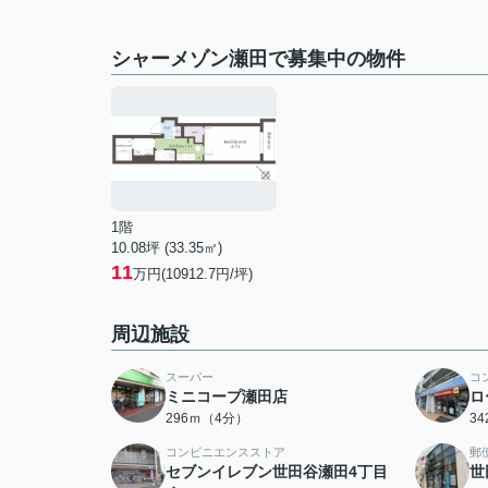
シャーメゾン瀬田で募集中の物件
1階
10.08坪 (33.35㎡)
11
万円(10912.7円/坪)
周辺施設
スーパー
コ
ミニコープ瀬田店
ロ
296ｍ（4分）
3
コンビニエンスストア
郵
セブンイレブン世田谷瀬田4丁目
世