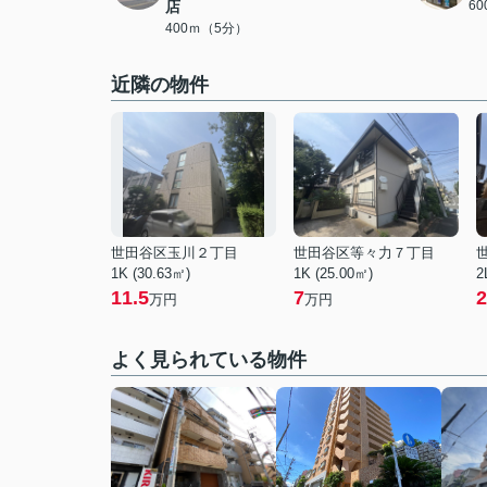
店
6
400ｍ（5分）
近隣の物件
世田谷区玉川２丁目
世田谷区等々力７丁目
1K (30.63㎡)
1K (25.00㎡)
2
11.5
7
2
万円
万円
よく見られている物件