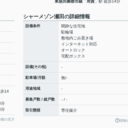
東急田園都市線
「
用賀
」駅 徒歩14分
シャーメゾン瀬田の詳細情報
設備条件
閑静な住宅地
駐輪場
敷地内ごみ置き場
インターネット対応
オートロック
宅配ボックス
設備(その他)
-
駐車場/月額
無/-
用途地域
-
歩14
募集戸数 / 総戸数
- / -
4分
4分
取引態様
専任媒介
情報の見方
情報