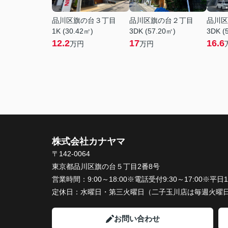
品川区旗の台３丁目
品川区旗の台２丁目
品川区
1K (30.42㎡)
3DK (57.20㎡)
3DK (
12.2
17
16.6
万円
万円
株式会社カナヤマ
〒142-0064
東京都品川区旗の台５丁目2番8号
営業時間：
9:00～18:00※電話受付9:30～17:00※
定休日：
水曜日・第三火曜日（二子玉川店は毎週火曜
お問い合わせ