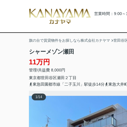
営業時間：9:00～
旗の台で賃貸物件をお探しなら株式会社カナヤマ
世田谷
シャーメゾン瀬田
11万円
管理/共益費 8,000円
東京都
世田谷区
瀬田
２丁目
東急田園都市線「二子玉川」駅徒歩14分
東急大井
1
/
14