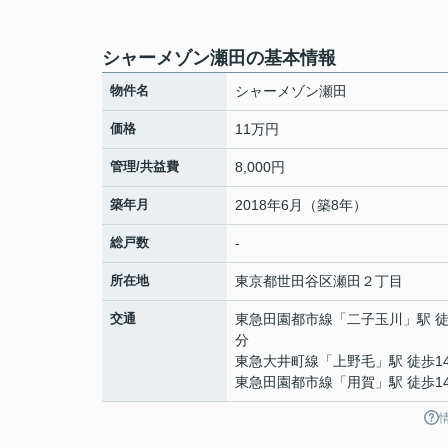
シャーメゾン瀬田の基本情報
物件名
シャーメゾン瀬田
価格
11万円
管理/共益費
8,000円
築年月
2018年6月（築8年）
総戸数
-
所在地
東京都
世田谷区
瀬田
２丁目
交通
東急田園都市線
「
二子玉川
」駅 徒
分
東急大井町線
「
上野毛
」駅 徒歩1
東急田園都市線
「
用賀
」駅 徒歩1