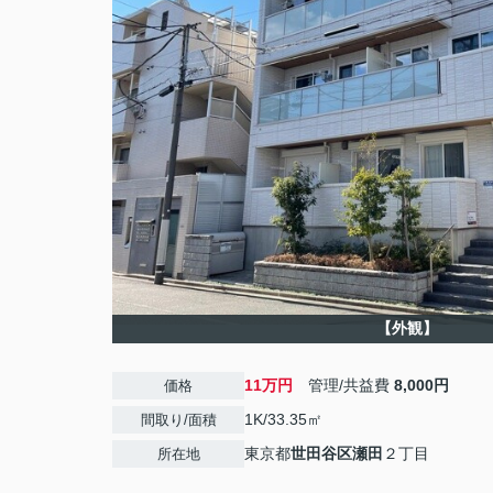
【外観】
11万円
管理/共益費
8,000円
価格
1K/33.35㎡
間取り/面積
東京都
世田谷区
瀬田
２丁目
所在地