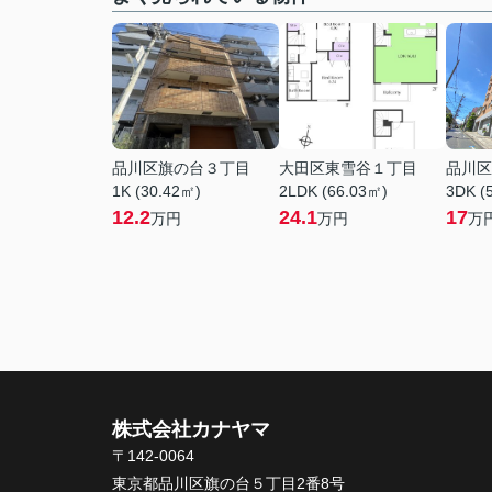
品川区旗の台３丁目
大田区東雪谷１丁目
品川区
1K (30.42㎡)
2LDK (66.03㎡)
3DK (
12.2
24.1
17
万円
万円
万
株式会社カナヤマ
〒142-0064
東京都品川区旗の台５丁目2番8号