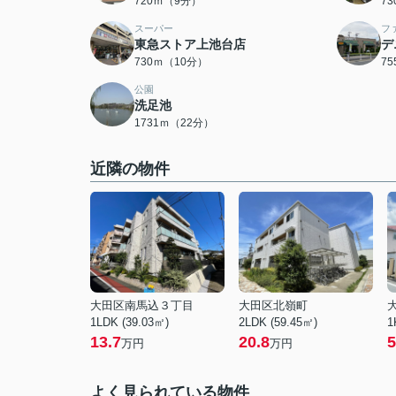
720ｍ（9分）
7
スーパー
フ
東急ストア上池台店
デ
730ｍ（10分）
7
公園
洗足池
1731ｍ（22分）
近隣の物件
大田区南馬込３丁目
大田区北嶺町
1LDK (39.03㎡)
2LDK (59.45㎡)
1
13.7
20.8
5
万円
万円
よく見られている物件