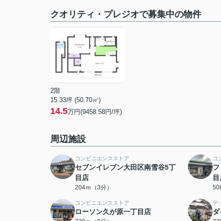
クオリティ・プレジオで募集中の物件
2階
15.33坪 (50.70㎡)
14.5
万円(9458.58円/坪)
周辺施設
コンビニエンスストア
コ
セブンイレブン大田区南雪谷5丁
フ
目店
目
204ｍ（3分）
5
コンビニエンスストア
デ
ローソン久が原一丁目店
ダ