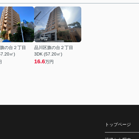
旗の台２丁目
品川区旗の台２丁目
57.20㎡)
3DK (57.20㎡)
16.6
円
万円
トップページ