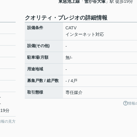
東急池上線
「
雪が谷大塚
」駅 徒歩19分
クオリティ・プレジオの詳細情報
設備条件
CATV
インターネット対応
設備(その他)
-
駐車場/月額
無/-
用途地域
-
募集戸数 / 総戸数
- / 4戸
取引態様
専任媒介
分
情報
分
19分
情報の見方