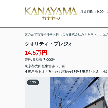
営業時間：9:00～
旗の台で賃貸物件をお探しなら株式会社カナヤマ
大田区
クオリティ・プレジオ
14.5万円
管理/共益費 7,000円
東京都
大田区
東雪谷
５丁目
東急池上線「石川台」駅徒歩13分
東急池上線「洗足
1
/
15