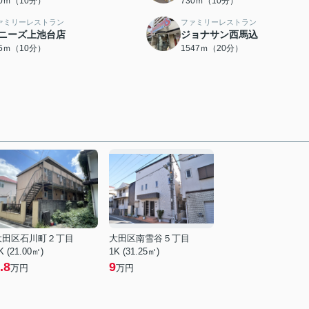
30ｍ（10分）
730ｍ（10分）
ァミリーレストラン
ファミリーレストラン
ニーズ上池台店
ジョナサン西馬込
55ｍ（10分）
1547ｍ（20分）
大田区石川町２丁目
大田区南雪谷５丁目
K (21.00㎡)
1K (31.25㎡)
.8
9
万円
万円