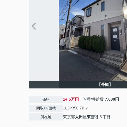
【外観】
14.5万円
管理/共益費
7,000円
価格
1LDK/50.70㎡
間取り/面積
東京都
大田区
東雪谷
５丁目
所在地