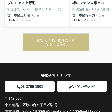
プレミアス上野毛
欅レジデンス等々力
駅徒歩2分★ペット飼育可！ネット無料＆食洗機付の築浅2LDK
世田谷区上野毛３丁目
世田谷区等々力７丁目
2LDK (61.75㎡)
2LDK (62.75㎡)
賃貸おすすめ物件の一覧
をもっと見る
株式会社カナヤマ
03-3786-1801
お問い合わせ
〒142-0064
東京都品川区旗の台５丁目2番8号
営業時間：
9:00～18:00※電話受付9:30～17:00※平日12:00～