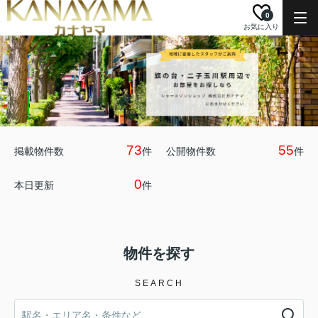
0
お気に入り
73
55
掲載物件数
件
公開物件数
件
0
本日更新
件
物件を探す
SEARCH