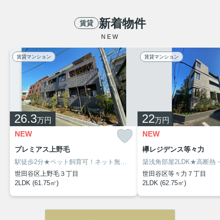
新着物件
賃貸
NEW
賃貸マンション
賃貸マンション
26.3
22
万円
万円
NEW
NEW
プレミアス上野毛
欅レジデンス等々力
駅徒歩2分★ペット飼育可！ネット無料＆食洗機付の築浅2LDK
世田谷区上野毛３丁目
世田谷区等々力７丁目
2LDK (61.75㎡)
2LDK (62.75㎡)