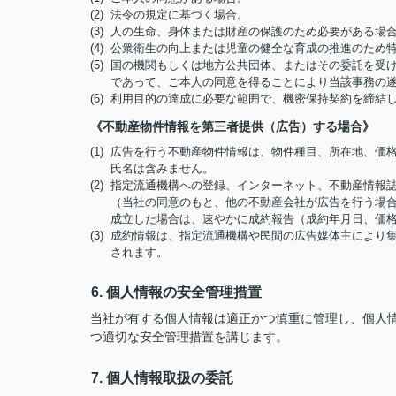
(2) 法令の規定に基づく場合。
(3) 人の生命、身体または財産の保護のため必要がある
(4) 公衆衛生の向上または児童の健全な育成の推進のた
(5) 国の機関もしくは地方公共団体、またはその委託を
であって、ご本人の同意を得ることにより当該事務の
(6) 利用目的の達成に必要な範囲で、機密保持契約を締
《不動産物件情報を第三者提供（広告）する場合》
(1) 広告を行う不動産物件情報は、物件種目、所在地、
氏名は含みません。
(2) 指定流通機構への登録、インターネット、不動産情
（当社の同意のもと、他の不動産会社が広告を行う場合
成立した場合は、速やかに成約報告（成約年月日、価
(3) 成約情報は、指定流通機構や民間の広告媒体主によ
されます。
6. 個人情報の安全管理措置
当社が有する個人情報は適正かつ慎重に管理し、個人
つ適切な安全管理措置を講じます。
7. 個人情報取扱の委託