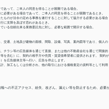
場合であって、ご本人の同意を得ることが困難である場合。
め特に必要がある場合であって、ご本人の同意を得ることが困難であるとき。
受けたものが法令の定める事務を遂行することに対して協力する必要がある場合
遂行に支障を及ぼす恐れがあるとき。
結している信頼出来る業務委託先に対し、必要な範囲で開示する場合。
価格、交通、土地及び建物の面積、間取、設備、写真、案内図等であり、個人の
報誌、チラシ等の広告媒体を通じて直接、または他の不動産会社を通じて間接的
等を含む）に、契約の相手方や売買・賃貸借希望者に提供されます。 契約
格）を広告媒体主等へ行い、広告を停止します。
り集計、加工もしくは分析され、他の取引における価格査定の資料等として利用
情報への不正アクセス、紛失、改ざん、漏えい等を防止するため、必要