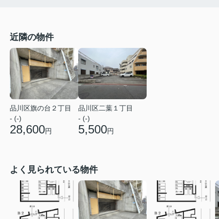
近隣の物件
品川区旗の台２丁目
品川区二葉１丁目
- (-)
- (-)
28,600
5,500
円
円
よく見られている物件