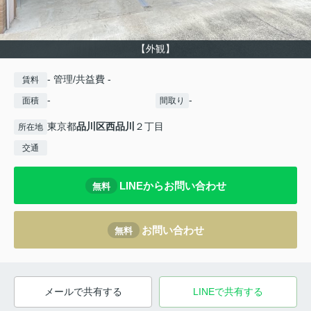
【外観】
- 管理/共益費 -
賃料
-
-
面積
間取り
東京都
品川区
西品川
２丁目
所在地
交通
LINEからお問い合わせ
無料
お問い合わせ
無料
メールで共有する
LINEで共有する