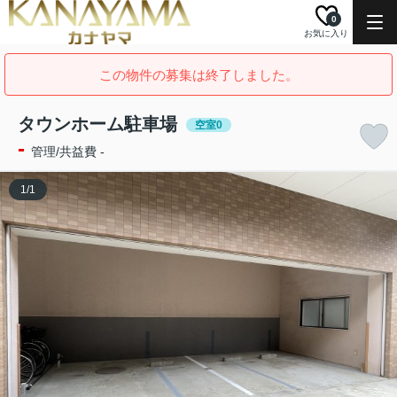
0
お気に入り
この物件の募集は終了しました。
タウンホーム駐車場
空室0
-
管理/共益費 -
1
/
1