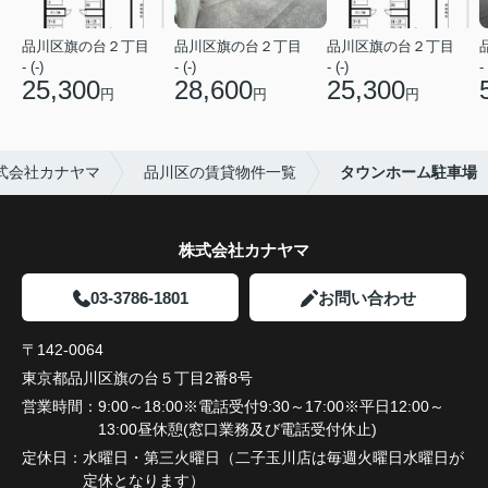
品川区旗の台２丁目
品川区旗の台２丁目
品川区旗の台２丁目
- (-)
- (-)
- (-)
- 
25,300
28,600
25,300
円
円
円
式会社カナヤマ
品川区の賃貸物件一覧
タウンホーム駐車場
株式会社カナヤマ
03-3786-1801
お問い合わせ
〒142-0064
東京都品川区旗の台５丁目2番8号
営業時間：
9:00～18:00※電話受付9:30～17:00※平日12:00～
13:00昼休憩(窓口業務及び電話受付休止)
定休日：
水曜日・第三火曜日（二子玉川店は毎週火曜日水曜日が
定休となります）