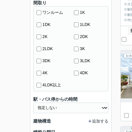
間取り
※火
※解
ワンルーム
1K
※解
※仲
1DK
1LDK
2K
2DK
2LDK
3K
駐車
3DK
3LDK
4K
4DK
4LDK以上
駅・バス停からの時間
建物構造
追加する
駐車