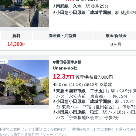
南武線
「
久地
」駅 徒歩29分
小田急小田原線
「
成城学園前
」駅 徒歩32
賃料
管理費・共益費
敷金/保証金
14,300
-
0ヶ月
円
ート
世田谷区
宇奈根
Unane-no杜
12.3
万円
管理/共益費7,000円
48.07㎡ (1LDK) /築12年 /2階建
東急田園都市線
「
二子玉川
」駅 バス9分 
バス「永安寺前（東京都）」 停歩9分
小田急小田原線
「
成城学園前
」駅 バス21
分 東急バス「下宿（世田谷区）」 停歩7
小田急小田原線
「
狛江
」駅 バス18分 小
バス「宇奈根地区会館」 停歩2分
不要でご案内（ビデオ通話による案内代行、現地待ち合わせでご案内）も承ってお
水ハウス施工の賃貸住宅『シャーメゾン』