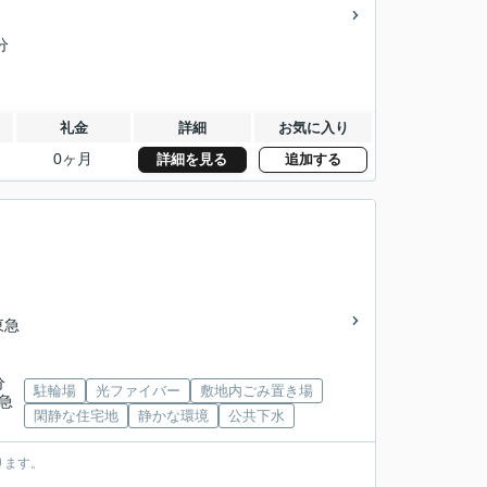
分
礼金
詳細
お気に入り
0ヶ月
詳細を見る
追加する
東急
分
駐輪場
光ファイバー
敷地内ごみ置き場
田急
閑静な住宅地
静かな環境
公共下水
ります。