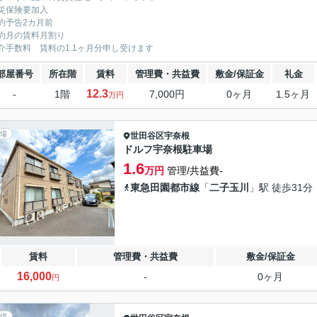
災保険要加入
約予告2カ月前
約月の賃料月割り
介手数料 賃料の1.1ヶ月分申し受けます
部屋番号
所在階
賃料
管理費・共益費
敷金/保証金
礼金
12.3
-
1階
7,000円
0ヶ月
1.5ヶ月
万円
場
世田谷区
宇奈根
ドルフ宇奈根駐車場
1.6
万円
管理/共益費-
東急田園都市線
「
二子玉川
」駅 徒歩31分
賃料
管理費・共益費
敷金/保証金
16,000
-
0ヶ月
円
場