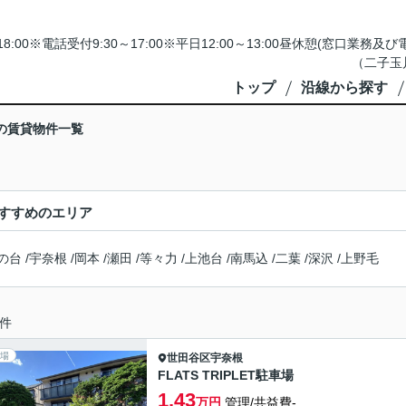
18:00※電話受付9:30～17:00※平日12:00～13:00昼休憩(窓口
（二子玉
トップ
沿線から探す
の賃貸物件一覧
すすめのエリア
の台
/
宇奈根
/
岡本
/
瀬田
/
等々力
/
上池台
/
南馬込
/
二葉
/
深沢
/
上野毛
件
場
世田谷区
宇奈根
FLATS TRIPLET駐車場
1.43
万円
管理/共益費-