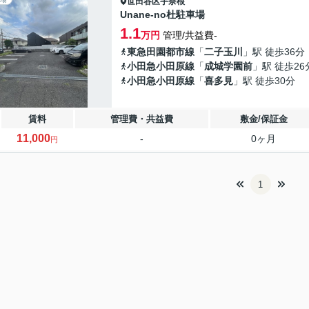
世田谷区
宇奈根
Unane-no杜駐車場
1.1
万円
管理/共益費-
東急田園都市線
「
二子玉川
」駅 徒歩36分
小田急小田原線
「
成城学園前
」駅 徒歩26
小田急小田原線
「
喜多見
」駅 徒歩30分
賃料
管理費・共益費
敷金/保証金
11,000
-
0ヶ月
円
1