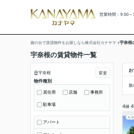
営業時間：9:00～
宇奈根
旗の台で賃貸物件をお探しなら株式会社カナヤマ
宇奈根の賃貸物件一覧
お
宇奈根
変更
物件種別
旗
居住用
店舗
事務所
駐車場
4
4
棟
駐車
アパート