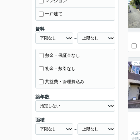
マンション
一戸建て
賃料
～
敷金・保証金なし
アパ
礼金・敷引なし
共益費・管理費込み
築年数
面積
～
来店
※積