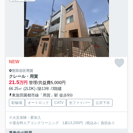
NEW
世田谷区用賀
クレール・用賀
21.5
万円
管理/共益費5,000円
66.25㎡ (2LDK) /築13年 /3階建
東急田園都市線「用賀」駅 徒歩9分
駐輪場
オートロック
CATV
光ファイバー
公共下水
※火災保険：要加入
※退去時エアコンクリーニング 1基13,200円（税込み）負担あり
募集中の部屋