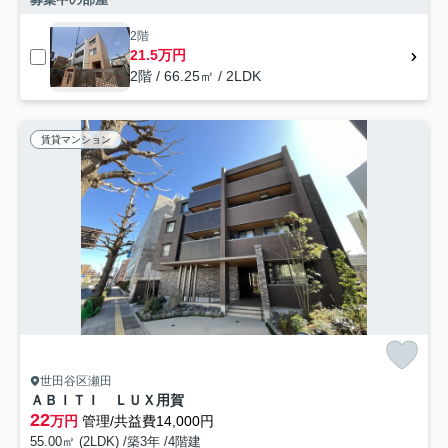
2階
21.5万円
2階 / 66.25㎡ / 2LDK
賃貸マンション
世田谷区瀬田
ＡＢＩＴＩ ＬＵＸ用賀
22
万円
管理/共益費14,000円
55.00㎡ (2LDK) /築3年 /4階建