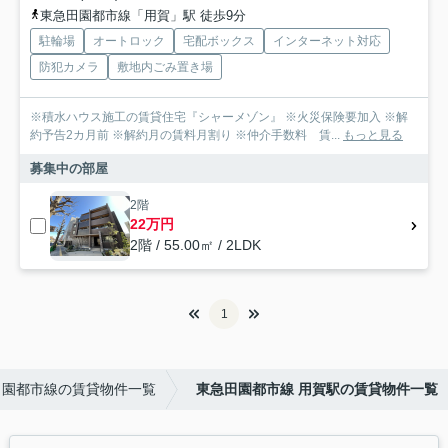
東急田園都市線「用賀」駅 徒歩9分
駐輪場
オートロック
宅配ボックス
インターネット対応
防犯カメラ
敷地内ごみ置き場
※積水ハウス施工の賃貸住宅『シャーメゾン』 ※火災保険要加入 ※解
約予告2カ月前 ※解約月の賃料月割り ※仲介手数料 賃...
もっと見る
募集中の部屋
2階
22万円
2階 / 55.00㎡ / 2LDK
1
田園都市線の賃貸物件一覧
東急田園都市線 用賀駅の賃貸物件一覧