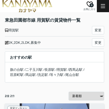
0
お気に入り
東急田園都市線 用賀駅の賃貸物件一覧
用賀駅
変更
2K,2DK,2LDK,募集中
変更
おすすめの駅
旗の台駅
/
二子玉川駅
/
長原駅
/
用賀駅
/
西馬込駅
/
荏原町駅
/
馬込駅
/
洗足駅
/
等々力駅
/
尾山台駅
2
棟
2
件
賃貸マンション